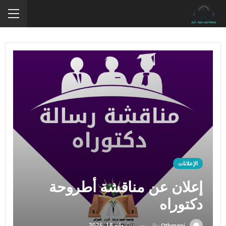
الإعلانات
إعلان عن مناقشة أطروحة
دكتوراه
On
مايو 18, 2026
By
Othmani