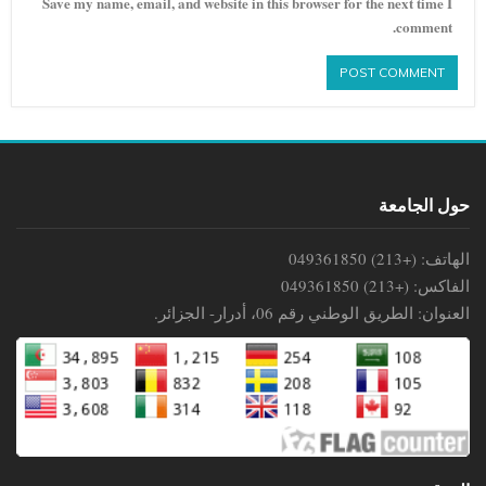
Save my name, email, and website in this browser for the next time I
comment.
حول الجامعة
الهاتف: (+213) 049361850
الفاكس: (+213) 049361850
العنوان: الطريق الوطني رقم 06، أدرار- الجزائر.