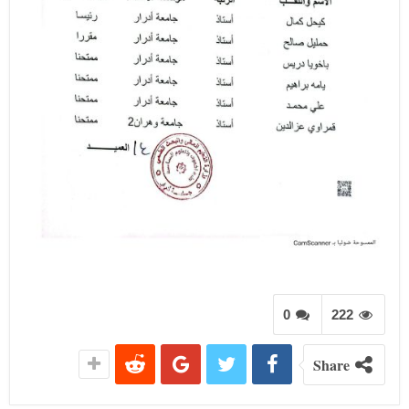
0
222
Share