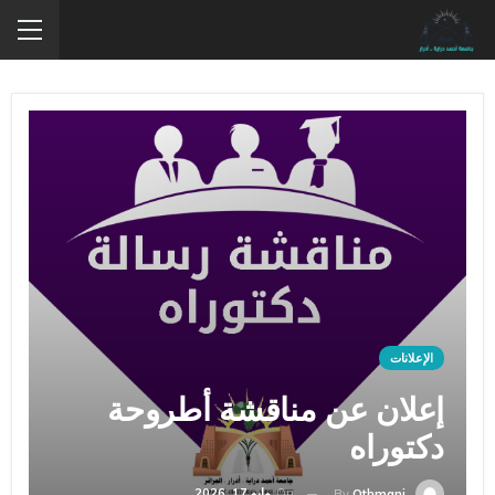
الإعلانات
إعلان عن مناقشة أطروحة
دكتوراه
On
مايو 17, 2026
By
Othmani