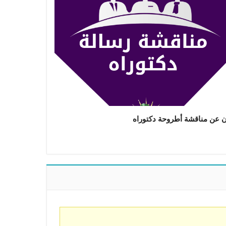
ن عن مناقشة أطروحة دكتوراه