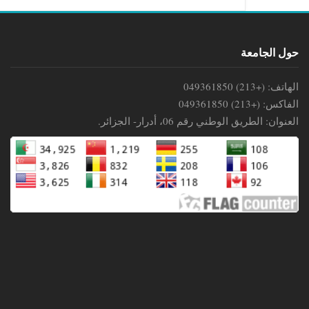
حول الجامعة
الهاتف: (+213) 049361850
الفاكس: (+213) 049361850
العنوان: الطريق الوطني رقم 06، أدرار- الجزائر.