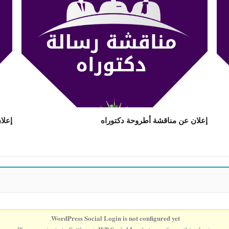
إعلان عن مناقشة أطروحة دكتوراه
إعلا
WordPress Social Login is not configured yet
.