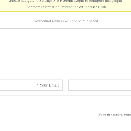
Settings > WP Social Login
Please navigate to
to configure this plugin.
..
For more information, refer to the
online user guide
Your email address will not be published.
Save my name, email