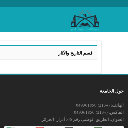
قسم التاريخ والآثار
حول الجامعة
الهاتف: (+213) 049361850
الفاكس: (+213) 049361850
العنوان: الطريق الوطني رقم 06، أدرار- الجزائر.