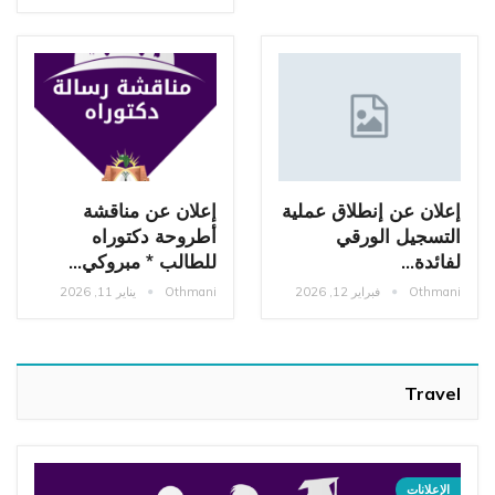
إعلان عن إنطلاق عملية
إعلان عن مناقشة
التسجيل الورقي
أطروحة دكتوراه
لفائدة…
للطالب * مبروكي…
Othmani
فبراير 12, 2026
Othmani
يناير 11, 2026
Travel
الإعلانات