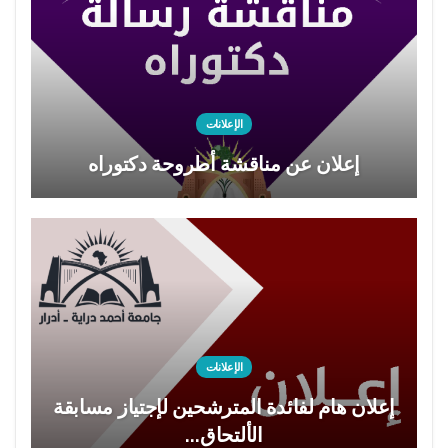
الإعلانات
إعلان عن مناقشة أطروحة دكتوراه
الإعلانات
إعلان هام لفائدة المترشحين لإجتياز مسابقة
الألتحاق…