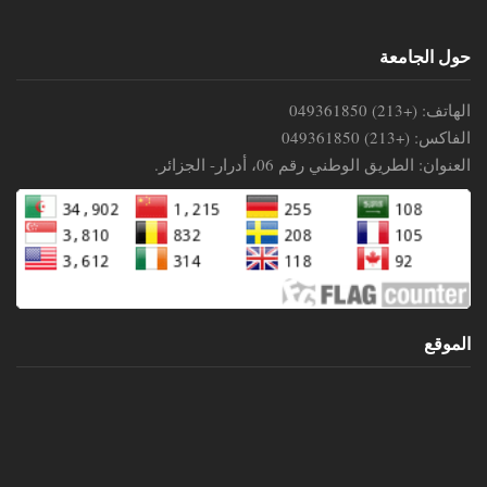
حول الجامعة
الهاتف: (+213) 049361850
الفاكس: (+213) 049361850
العنوان: الطريق الوطني رقم 06، أدرار- الجزائر.
الموقع